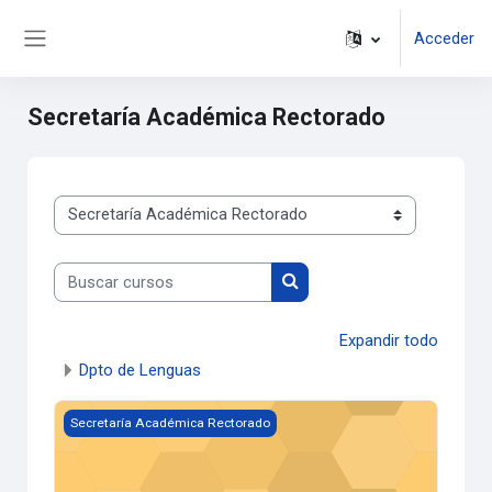
Salta al contenido principal
Acceder
Panel lateral
Secretaría Académica Rectorado
Categorías
Buscar cursos
Buscar cursos
Expandir todo
Dpto de Lenguas
Imagen del curso Comisión Asesora de Posgrado
Secretaría Académica Rectorado