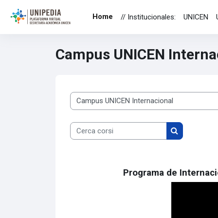
Vai al contenuto principale
Home
// Institucionales:
UNICEN
Campus UNICEN Interna
Categorie di corso
Cerca corsi
Cerca corsi
Programa de Internaci