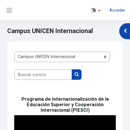
Salta al contenido principal
Acceder
Panel lateral
Campus UNICEN Internacional
Abr
Categorías
Buscar cursos
Buscar cursos
Programa de Internacionalización de la
Educación Superior y Cooperación
Internacional (PIESCI)